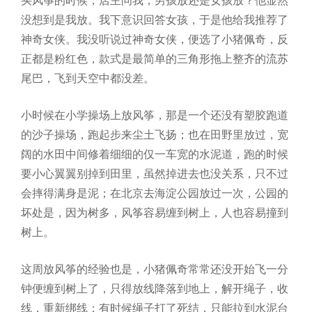
买风筝的时候，店主问我，男孩放还是女孩放？他显然
没想到是我放。我下意识回答女孩，于是他给我推荐了
神奇女侠。我没听说过神奇女侠，便选了小猪佩奇，反
正都是粉红色，款式是最简单的三角形拖上整齐的流苏
尾巴，飞到天空中都没差。
小时候在小学操场上放风筝，那是一个还没有塑胶跑道
的沙子操场，跑起步来尘土飞扬；也在田野里放过，宽
阔的水田中间修着细细的仅一车宽的水泥道，跑的时候
要小心翼翼别掉到田里，虽然掉进去也没关系，只不过
会摔得满身是泥；在北京去海淀公园放过一次，公园的
坏处是，因为树多，风筝容易缠到树上，人也容易撞到
树上。
这周放风筝的经验也是，小猪佩奇常常还没开始飞一分
钟便缠到树上了，只得放线降落到地上，解开绳子，收
线，重新绑线；有时候绳子打了死结，只能拉到水泥台