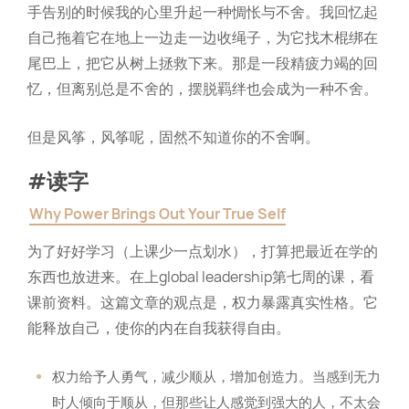
手告别的时候我的心里升起一种惆怅与不舍。我回忆起
自己拖着它在地上一边走一边收绳子，为它找木棍绑在
尾巴上，把它从树上拯救下来。那是一段精疲力竭的回
忆，但离别总是不舍的，摆脱羁绊也会成为一种不舍。
但是风筝，风筝呢，固然不知道你的不舍啊。
#读字
Why Power Brings Out Your True Self
为了好好学习（上课少一点划水），打算把最近在学的
东西也放进来。在上global leadership第七周的课，看
课前资料。这篇文章的观点是，权力暴露真实性格。它
能释放自己，使你的内在自我获得自由。
权力给予人勇气，减少顺从，增加创造力。当感到无力
时人倾向于顺从，但那些让人感觉到强大的人，不太会