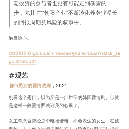
老投资的参与者也更有可能走到暴雷的一
步，尤其 在“朝阳产业”不断淡化养老业漫⻓
的回报周期及⻛险的叙事中。
触目惊心。
20210310
opinion
china
elderly
care
industry
lack_re
gulation.pdf
#观艺
都市男女的爱情法则
，2021
别看这个题目，以为又是一部烂俗的韩国爱情剧。但就
是这样一段爱情照映到我的心里了。
女主李恩吾曾经是个唯唯诺诺，不会表达的女生，在被
劈腿、丢工作之际跑去海边打工（简直就和我去后海村