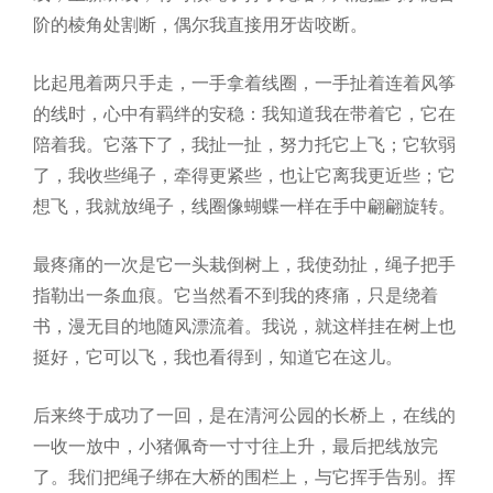
阶的棱角处割断，偶尔我直接用牙齿咬断。
比起甩着两只手走，一手拿着线圈，一手扯着连着风筝
的线时，心中有羁绊的安稳：我知道我在带着它，它在
陪着我。它落下了，我扯一扯，努力托它上飞；它软弱
了，我收些绳子，牵得更紧些，也让它离我更近些；它
想飞，我就放绳子，线圈像蝴蝶一样在手中翩翩旋转。
最疼痛的一次是它一头栽倒树上，我使劲扯，绳子把手
指勒出一条血痕。它当然看不到我的疼痛，只是绕着
书，漫无目的地随风漂流着。我说，就这样挂在树上也
挺好，它可以飞，我也看得到，知道它在这儿。
后来终于成功了一回，是在清河公园的长桥上，在线的
一收一放中，小猪佩奇一寸寸往上升，最后把线放完
了。我们把绳子绑在大桥的围栏上，与它挥手告别。挥