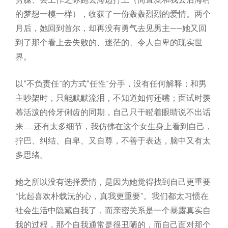
的梦想一模一样），收获了一份轰轰烈烈的爱情。两个
月后，她回到首尔，却再没有勇气去见男主——她又回
到了那个看上去失败的、迷茫的、令人自卑的现实世
界。
以“不负责任”的方式“任性”分手，没有任何解释；和男
主吵架时，只能默默流泪，不知道如何还嘴；面试时羡
慕活泼的伶牙俐齿的同期，自己只干瞪着眼睛说不出话
来……还有太多细节，我仿佛在这个女生身上看到自己，
拧巴、纠结、自卑、又自尊，不善于表达，脑中又有太
多思绪。
她之所以没有选择爱情，是因为她觉得找到自己更重要
“比起喜欢朴载沅的心，真我更重要”。我们都太习惯在
社会生活中隐藏自我了，而亲密关系是一个暴露真实自
我的过程，那个自我通常是很丑陋的，而自己面对那个