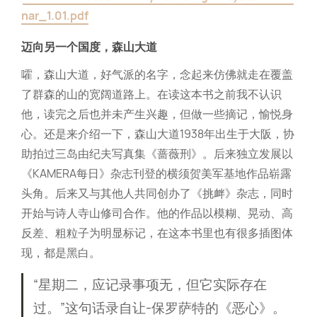
nar_1.01.pdf
迈向另一个国度，森山大道
嚯，森山大道，好气派的名字，念起来仿佛就走在覆盖
了群森的山的宽阔道路上。在读这本书之前我不认识
他，读完之后也并未产生兴趣，但做一些摘记，愉悦身
心。还是来介绍一下，森山大道1938年出生于大阪，协
助拍过三岛由纪夫写真集《蔷薇刑》。后来独立发展以
《KAMERA每日》杂志刊登的横须贺美军基地作品崭露
头角。后来又与其他人共同创办了《挑衅》杂志，同时
开始与诗人寺山修司合作。他的作品以模糊、晃动、高
反差、粗粒子为明显标记，在这本书里也有很多插图体
现，都是黑白。
“星期二，应记录事项无，但它实际存在
过。”这句话录自让-保罗萨特的《恶心》。